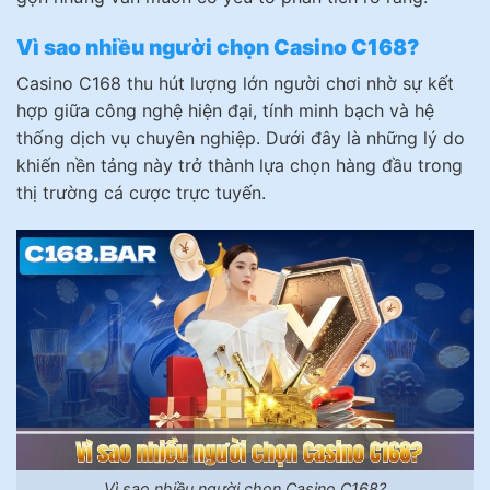
Vì sao nhiều người chọn Casino C168?
Casino C168 thu hút lượng lớn người chơi nhờ sự kết
hợp giữa công nghệ hiện đại, tính minh bạch và hệ
thống dịch vụ chuyên nghiệp. Dưới đây là những lý do
khiến nền tảng này trở thành lựa chọn hàng đầu trong
thị trường cá cược trực tuyến.
Vì sao nhiều người chọn Casino C168?