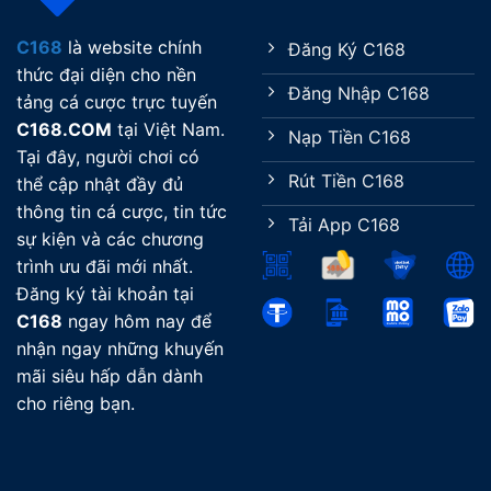
C168
là website chính
Đăng Ký C168
thức đại diện cho nền
Đăng Nhập C168
tảng cá cược trực tuyến
C168.COM
tại Việt Nam.
Nạp Tiền C168
Tại đây, người chơi có
Rút Tiền C168
thể cập nhật đầy đủ
thông tin cá cược, tin tức
Tải App C168
sự kiện và các chương
trình ưu đãi mới nhất.
Đăng ký tài khoản tại
C168
ngay hôm nay để
nhận ngay những khuyến
mãi siêu hấp dẫn dành
cho riêng bạn.