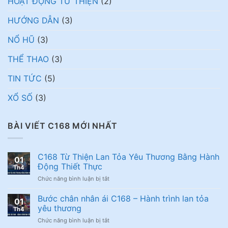
HOẠT ĐỘNG TỪ THIỆN
(2)
HƯỚNG DẪN
(3)
NỔ HŨ
(3)
THỂ THAO
(3)
TIN TỨC
(5)
XỔ SỐ
(3)
BÀI VIẾT C168 MỚI NHẤT
C168 Từ Thiện Lan Tỏa Yêu Thương Bằng Hành
01
Động Thiết Thực
Th4
ở
Chức năng bình luận bị tắt
C168
Từ
Bước chân nhân ái C168 – Hành trình lan tỏa
01
Thiện
yêu thương
Th4
Lan
ở
Chức năng bình luận bị tắt
Tỏa