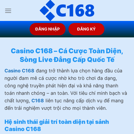
Chuyển
đến
nội
dung
ĐĂNG NHẬP
ĐĂNG KÝ
Casino C168 – Cá Cược Toàn Diện,
Sòng Live Đẳng Cấp Quốc Tế
Casino C168
đang trở thành lựa chọn hàng đầu của
người đam mê cá cược nhờ kho trò chơi đa dạng,
công nghệ truyền phát hiện đại và khả năng thanh
toán nhanh chóng – an toàn. Với tiêu chí minh bạch và
chất lượng,
C168
liên tục nâng cấp dịch vụ để mang
đến trải nghiệm vượt trội cho mọi thành viên.
Hệ sinh thái giải trí toàn diện tại sảnh
Casino C168