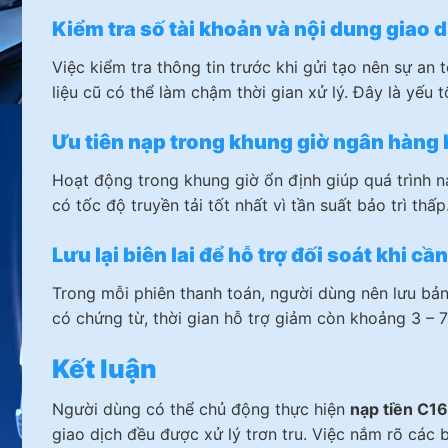
Kiểm tra số tài khoản và nội dung giao d
Việc kiểm tra thông tin trước khi gửi tạo nên sự an
liệu cũ có thể làm chậm thời gian xử lý. Đây là yếu
Ưu tiên nạp trong khung giờ ngân hàng 
Hoạt động trong khung giờ ổn định giúp quá trình 
có tốc độ truyền tải tốt nhất vì tần suất bảo trì thấp
Lưu lại biên lai để hỗ trợ đối soát khi cần
Trong mỗi phiên thanh toán, người dùng nên lưu bản 
có chứng từ, thời gian hỗ trợ giảm còn khoảng 3 – 7 
Kết luận
Người dùng có thể chủ động thực hiện
nạp tiền C1
giao dịch đều được xử lý trơn tru. Việc nắm rõ các 