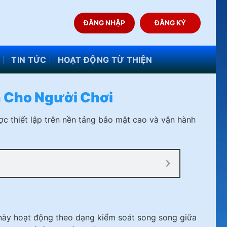
ĐĂNG NHẬP
ĐĂNG KÝ
Ố
TIN TỨC
HOẠT ĐỘNG TỪ THIỆN
 Cho Người Chơi
ược thiết lập trên nền tảng bảo mật cao và vận hành
c này hoạt động theo dạng kiểm soát song song giữa