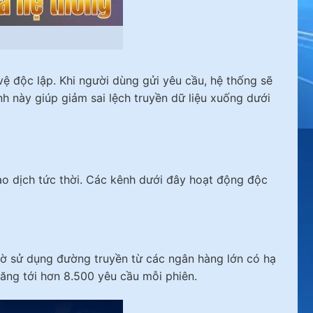
 độc lập. Khi người dùng gửi yêu cầu, hệ thống sẽ
nh này giúp giảm sai lệch truyền dữ liệu xuống dưới
iao dịch tức thời. Các kênh dưới đây hoạt động độc
hờ sử dụng đường truyền từ các ngân hàng lớn có hạ
tăng tới hơn 8.500 yêu cầu mỗi phiên.