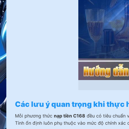
Các lưu ý quan trọng khi thực 
Mỗi phương thức
nạp tiền C168
đều có tiêu chuẩn vậ
Tính ổn định luôn phụ thuộc vào mức độ chính xác c