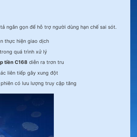
tả ngắn gọn để hỗ trợ người dùng hạn chế sai sót.
n thực hiện giao dịch
rong quá trình xử lý
p tiền C168
diễn ra trơn tru
ác liên tiếp gây xung đột
phiên có lưu lượng truy cập tăng