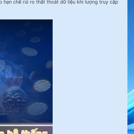
ạn chế rủi ro thất thoát dữ liệu khi lượng truy cập