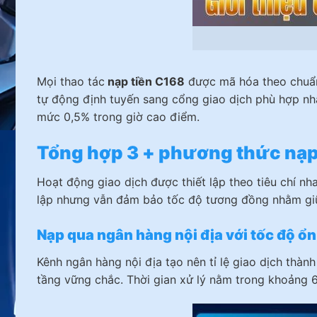
Mọi thao tác
nạp tiền C168
được mã hóa theo chuẩn 
tự động định tuyến sang cổng giao dịch phù hợp nhất
mức 0,5% trong giờ cao điểm.
Tổng hợp 3 + phương thức nạp 
Hoạt động giao dịch được thiết lập theo tiêu chí nh
lập nhưng vẫn đảm bảo tốc độ tương đồng nhằm giữ
Nạp qua ngân hàng nội địa với tốc độ ổn
Kênh ngân hàng nội địa tạo nên tỉ lệ giao dịch th
tầng vững chắc. Thời gian xử lý nằm trong khoảng 6