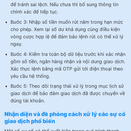
để tránh sai lệch. Nếu chưa thì bổ sung thông tin
chính xác để tiếp tục.
Bước 3: Nhập số tiền muốn rút nằm trong hạn mức
cho phép. Xem lại số dư khả dụng cùng điều kiện
vòng cược hợp lệ để đảm bảo lệnh rút có thể xử lý
ngay.
Bước 4: Kiểm tra toàn bộ dữ liệu trước khi xác nhận
gồm số tiền, ngân hàng nhận và nội dung giao dịch.
Xác thực lệnh bằng mã OTP gửi tới điện thoại theo
yêu cầu hệ thống.
Bước 5: Theo dõi trạng thái xử lý trong mục lịch sử
giao dịch để bảo đảm giao dịch đã được chuyển về
đúng tài khoản.
Nhận diện và đề phòng cách xử lý các sự cố
giao dịch phổ biến
Một số sự cố có thể xuất hiện trong quá trình thanh