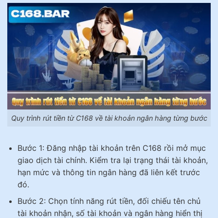
Quy trình rút tiền từ C168 về tài khoản ngân hàng từng bước
Bước 1: Đăng nhập tài khoản trên C168 rồi mở mục
giao dịch tài chính. Kiểm tra lại trạng thái tài khoản,
hạn mức và thông tin ngân hàng đã liên kết trước
đó.
Bước 2: Chọn tính năng rút tiền, đối chiếu tên chủ
tài khoản nhận, số tài khoản và ngân hàng hiển thị