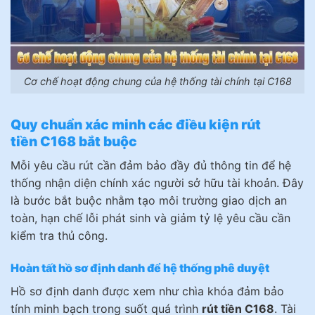
Cơ chế hoạt động chung của hệ thống tài chính tại C168
Quy chuẩn xác minh các điều kiện rút
tiền C168 bắt buộc
Mỗi yêu cầu rút cần đảm bảo đầy đủ thông tin để hệ
thống nhận diện chính xác người sở hữu tài khoản. Đây
là bước bắt buộc nhằm tạo môi trường giao dịch an
toàn, hạn chế lỗi phát sinh và giảm tỷ lệ yêu cầu cần
kiểm tra thủ công.
Hoàn tất hồ sơ định danh để hệ thống phê duyệt
Hồ sơ định danh được xem như chìa khóa đảm bảo
tính minh bạch trong suốt quá trình
rút tiền C168
. Tài