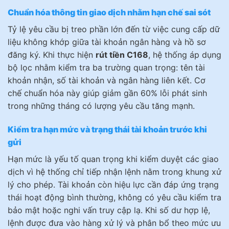
Chuẩn hóa thông tin giao dịch nhằm hạn chế sai sót
Tỷ lệ yêu cầu bị treo phần lớn đến từ việc cung cấp dữ
liệu không khớp giữa tài khoản ngân hàng và hồ sơ
đăng ký. Khi thực hiện
rút tiền C168
, hệ thống áp dụng
bộ lọc nhằm kiểm tra ba trường quan trọng: tên tài
khoản nhận, số tài khoản và ngân hàng liên kết. Cơ
chế chuẩn hóa này giúp giảm gần 60% lỗi phát sinh
trong những tháng có lượng yêu cầu tăng mạnh.
Kiểm tra hạn mức và trạng thái tài khoản trước khi
gửi
Hạn mức là yếu tố quan trọng khi kiểm duyệt các giao
dịch vì hệ thống chỉ tiếp nhận lệnh nằm trong khung xử
lý cho phép. Tài khoản còn hiệu lực cần đáp ứng trạng
thái hoạt động bình thường, không có yêu cầu kiểm tra
bảo mật hoặc nghi vấn truy cập lạ. Khi số dư hợp lệ,
lệnh được đưa vào hàng xử lý và phân bổ theo mức ưu