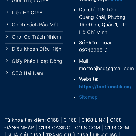
Giới Thiệu C168
Đại chỉ: 118 Trần
Liên Hệ C168
Quang Khải, Phường
Tân Định, Quận 1, TP.
Chính Sách Bảo Mật
Hồ Chí Minh
Chơi Có Trách Nhiệm
Số Điện Thoại:
Điều Khoản Điều Kiện
0974628513
Mail:
Giấy Phép Hoạt Động
mortonjhcd@gmail.com
CEO Hải Nam
Website:
https://footfanatik.co/
Sitemap
Từ khóa tìm kiếm: C168 | C 168 | C168 LINK | C168
ĐĂNG NHẬP | C168 CASINO | C168 COM | C168.COM
| NHÀ CÁI C168 | TRANG CHỦ C168 | LINK C168 |