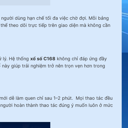
p người dùng hạn chế tối đa việc chờ đợi. Mỗi bảng
hể theo dõi trực tiếp trên giao diện mà không cần
ử lý. Hệ thống
xổ số C168
không chỉ đáp ứng đầy
 này giúp trải nghiệm trở nên trọn vẹn hơn trong
 mới dễ làm quen chỉ sau 1–2 phút. Mọi thao tác đều
lệ người hoàn thành thao tác đúng ý muốn luôn ở mức