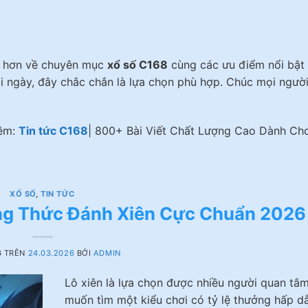
đủ hơn về chuyên mục
xổ số C168
cùng các ưu điểm nổi bật 
i ngày, đây chắc chắn là lựa chọn phù hợp. Chúc mọi ngườ
hêm:
Tin tức C168
| 800+ Bài Viết Chất Lượng Cao Dành Ch
XỔ SỐ
,
TIN TỨC
ơng Thức Đánh Xiên Cực Chuẩn 2026
G TRÊN
24.03.2026
BỞI
ADMIN
Lô xiên là lựa chọn được nhiều người quan tâm
muốn tìm một kiểu chơi có tỷ lệ thưởng hấp d