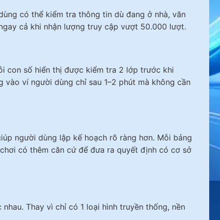
dùng có thể kiểm tra thông tin dù đang ở nhà, văn
gay cả khi nhận lượng truy cập vượt 50.000 lượt.
 con số hiển thị được kiểm tra 2 lớp trước khi
g vào ví người dùng chỉ sau 1–2 phút mà không cần
giúp người dùng lập kế hoạch rõ ràng hơn. Mỗi bảng
i chơi có thêm căn cứ để đưa ra quyết định có cơ sở
hau. Thay vì chỉ có 1 loại hình truyền thống, nền