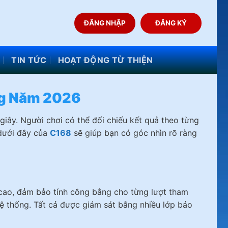
ĐĂNG NHẬP
ĐĂNG KÝ
Ố
TIN TỨC
HOẠT ĐỘNG TỪ THIỆN
ng Năm 2026
giây. Người chơi có thể đối chiếu kết quả theo từng
 dưới đây của
C168
sẽ giúp bạn có góc nhìn rõ ràng
 cao, đảm bảo tính công bằng cho từng lượt tham
ệ thống. Tất cả được giám sát bằng nhiều lớp bảo